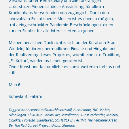
Geschäftsführer Herrn Celary und alle tatkräftigen
Unterstützer*innen ist diese Ausstellung, für alle im
Krankenhaus Verweilenden nun zugänglich. Durch den
innovativen Einsatz neuer Medien ist es ebenso möglich,
trotz eingeschränkter Pandemie-Beschränkungen, einen
kurzen Einblick für alle Interessierten zu geben.
Meinen herzlichen Dank richtet sich an der Kuratorin Frau
Windeln, für ihren unermüdlichen Einsatz und Hingabe bei
der Realisierung dieses Projektes, womit eine alte Tradition,
„Eli Kultur“, wieder ins Leben gerufen ist.
Ohne Kunst und Kultur bliebe es sonst weiterhin farblos und
still.
Merci!
Soheyla B. Fahimi
Tagged
#ohnekunstundkulturbleibtesstill
,
Ausstellung
,
BIG MAMA
,
Décollagen
,
Eli Kultur
,
Fahimi.art
,
Installation
,
Kunst verbindet
,
Malerei
,
Objekte
,
Projekte
,
Skulpturen
,
SOHEYLA B. FAHIMI
,
The Feminine Art to
Be
,
The Red Carpet Project
,
Urban Shaman